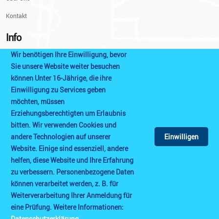
Kontakt
Info
Wir benötigen Ihre Einwilligung, bevor
Impressum
Sie unsere Website weiter besuchen
können Unter 16-Jährige, die ihre
Datenschutzerklärung
Einwilligung zu Services geben
Prüfungshinweise
möchten, müssen
Erziehungsberechtigten um Erlaubnis
AGB
bitten. Wir verwenden Cookies und
Cookie Einstellungen
andere Technologien auf unserer
Einwilligen
Website. Einige sind essenziell, andere
helfen, diese Website und Ihre Erfahrung
zu verbessern. Personenbezogene Daten
können verarbeitet werden, z. B. für
Weiterverarbeitung Ihrer Anmeldung für
© Copyright 2021
Sprach-test
All Rights Reserved.
eine Prüfung. Weitere Informationen:
Datenschutzerklärung
.