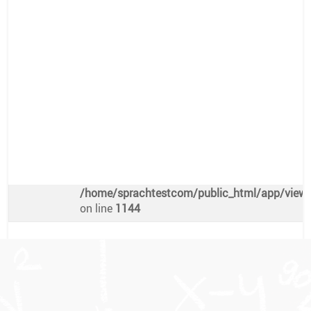
Warning
: Attempt to read property "preis" on nu
/home/sprachtestcom/public_html/app/views/
on line
1140
€
Freie Plätze
Warning
: Undefined array key 0 in
/home/sprachtestcom/public_html/app/views/
on line
1144
Warning
: Attempt to read property "platze" on n
/home/sprachtestcom/public_html/app/views/
on line
1144