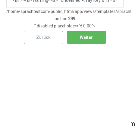
/home/sprachtestcom/public_html/app/views/templates/sprachtes
on line
299
" disabled placeholder="€ 0.00">
Zurück
Weiter
Prüfungsort:
Kooperationspartner
Warning
: Undefined array key 0 in
/home/sprachtestcom/public_html/app/views/temp
on line
1116