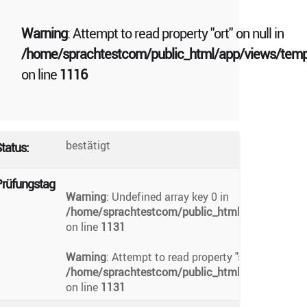
Warning
: Attempt to read property "ort" on null in
/home/sprachtestcom/public_html/app/views/templ
on line
1116
bestätigt
tatus:
rüfungstag
Warning
: Undefined array key 0 in
/home/sprachtestcom/public_html/app/views/te
on line
1131
Warning
: Attempt to read property "sinavTarihiBas
/home/sprachtestcom/public_html/app/views/te
on line
1131