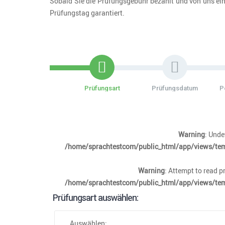
Sobald Sie die Prüfungsgebühr bezahlt und von uns ein
Prüfungstag garantiert.
Prüfungsart
Prüfungsdatum
P
Warning
: Und
/home/sprachtestcom/public_html/app/views/tem
Warning
: Attempt to read 
/home/sprachtestcom/public_html/app/views/tem
Prüfungsart auswählen:
Auswählen: