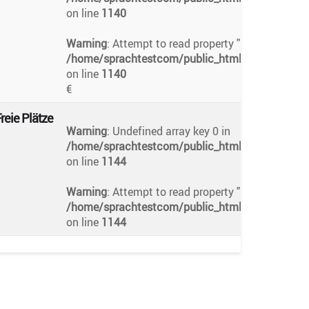
on line
1140
Warning
: Attempt to read property "preis" on null 
/home/sprachtestcom/public_html/app/views/te
on line
1140
€
reie Plätze
Warning
: Undefined array key 0 in
/home/sprachtestcom/public_html/app/views/te
on line
1144
Warning
: Attempt to read property "platze" on null
/home/sprachtestcom/public_html/app/views/te
on line
1144