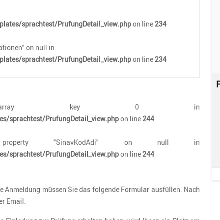
lates/sprachtest/PrufungDetail_view.php
on line
234
tionen" on null in
lates/sprachtest/PrufungDetail_view.php
on line
234
F
d array key 0 in
s/sprachtest/PrufungDetail_view.php
on line
244
perty "SinavKodAdi" on null in
s/sprachtest/PrufungDetail_view.php
on line
244
die Anmeldung müssen Sie das folgende Formular ausfüllen. Nach
er Email.