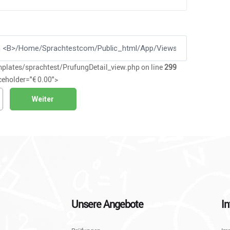
lates/sprachtest/PrufungDetail_view.php on line
299
ceholder="€ 0.00">
Weiter
Unsere Angebote
In