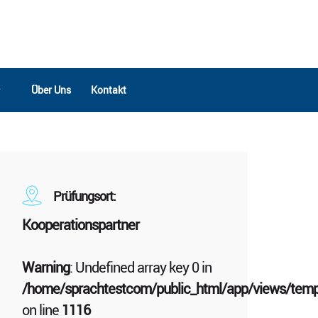
Über Uns
Kontakt
Prüfungsort:
tail_view.php
Kooperationspartner
Warning
: Undefined array key 0 in
/home/sprachtestcom/public_html/app/views/templ
tail_view.php
on line
1116