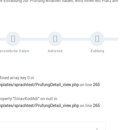
e Einladung zur Prüfung erhalten haben, wird Ihnen ein Platz am
ersönliche Daten
Adresse
Zahlung
efined array key 0 in
plates/sprachtest/PrufungDetail_view.php
on line
265
property "SinavKodAdi" on null in
plates/sprachtest/PrufungDetail_view.php
on line
265