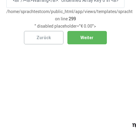
/home/sprachtestcom/public_html/app/views/templates/sprachtes
on line
299
" disabled placeholder="€ 0.00">
Zurück
Weiter
Prüfungsort:
Kooperationspartner
Warning
: Undefined array key 0 in
/home/sprachtestcom/public_html/app/views/temp
on line
1116