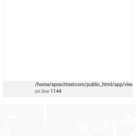
Warning
: Attempt to read property "preis" on nu
/home/sprachtestcom/public_html/app/views/
on line
1140
€
Freie Plätze
Warning
: Undefined array key 0 in
/home/sprachtestcom/public_html/app/views/
on line
1144
Warning
: Attempt to read property "platze" on n
/home/sprachtestcom/public_html/app/views/
on line
1144