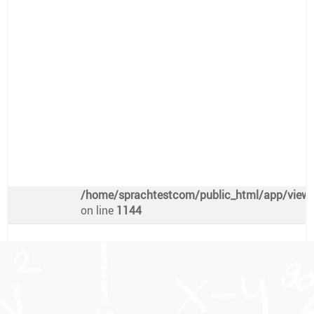
Warning
: Attempt to read property "preis" on nu
/home/sprachtestcom/public_html/app/views/
on line
1140
€
Freie Plätze
Warning
: Undefined array key 0 in
/home/sprachtestcom/public_html/app/views/
on line
1144
Warning
: Attempt to read property "platze" on n
/home/sprachtestcom/public_html/app/views/
on line
1144