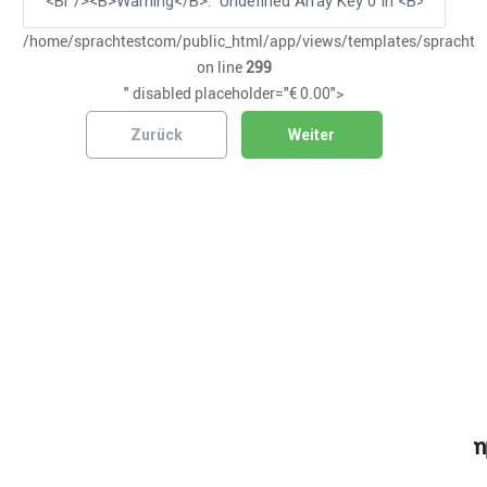
/home/sprachtestcom/public_html/app/views/templates/sprachtes
on line
299
" disabled placeholder="€ 0.00">
Zurück
Weiter
Prüfungsort:
Kooperationspartner
Warning
: Undefined array key 0 in
/home/sprachtestcom/public_html/app/views/temp
on line
1116