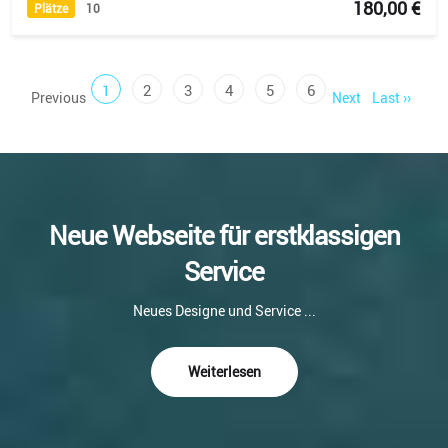
180,00 €
Plätze
10
(current)
(current)
(current)
(current)
(current)
(current)
1
2
3
4
5
6
Previous
Next
Last ››
Neue Webseite für erstklassigen
Service
Neues Designe und Service ...
Weiterlesen