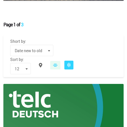
Page 1 of
3
Short by:
Date new to old
Sort by:
12