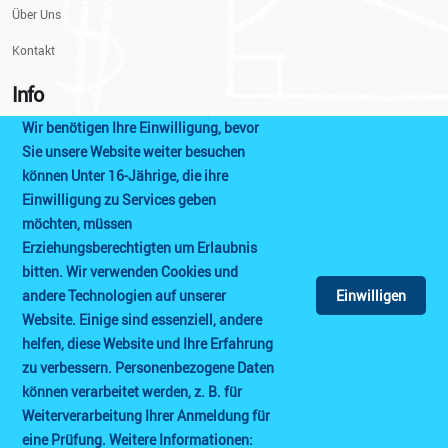
Über Uns
Kontakt
Info
Wir benötigen Ihre Einwilligung, bevor
Impressum
Sie unsere Website weiter besuchen
können Unter 16-Jährige, die ihre
Datenschutzerklärung
Einwilligung zu Services geben
Prüfungshinweise
möchten, müssen
Erziehungsberechtigten um Erlaubnis
AGB
bitten. Wir verwenden Cookies und
Cookie Einstellungen
andere Technologien auf unserer
Einwilligen
Website. Einige sind essenziell, andere
helfen, diese Website und Ihre Erfahrung
zu verbessern. Personenbezogene Daten
können verarbeitet werden, z. B. für
Weiterverarbeitung Ihrer Anmeldung für
© Copyright 2021
Sprach-test
All Rights Reserved.
eine Prüfung. Weitere Informationen: